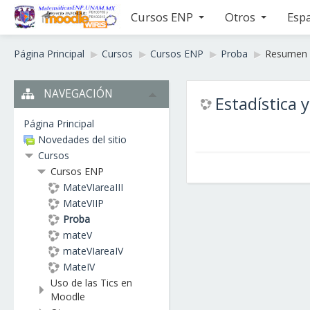
MateENP
Cursos ENP
Otros
Espa
Página Principal
▶︎
Cursos
▶︎
Cursos ENP
▶︎
Proba
▶︎
Resumen
NAVEGACIÓN
Estadística 
Página Principal
Novedades del sitio
Cursos
Cursos ENP
MateVIareaIII
MateVIIP
Proba
mateV
mateVIareaIV
MateIV
Uso de las Tics en
Moodle