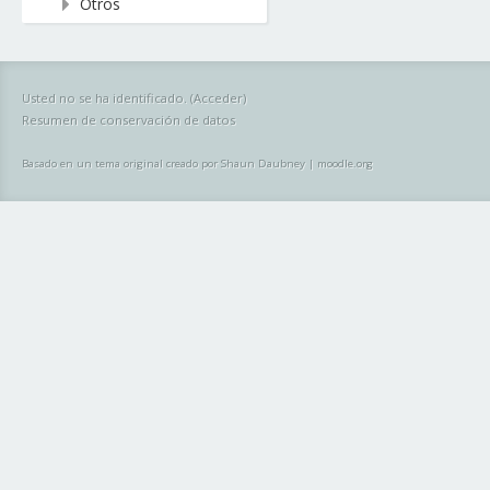
Otros
Usted no se ha identificado. (
Acceder
)
Resumen de conservación de datos
Basado en un tema original creado por Shaun Daubney
|
moodle.org