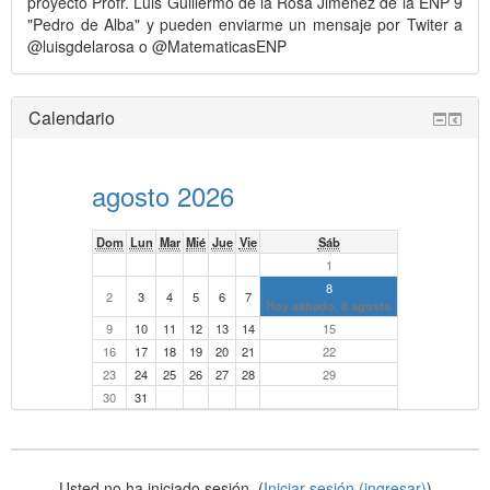
proyecto Profr. Luis Guillermo de la Rosa Jiménez de la ENP 9
"Pedro de Alba" y pueden enviarme un mensaje por Twiter a
@luisgdelarosa o @MatematicasENP
Omitir
Calendario
Calendario
agosto 2026
Dom
Lun
Mar
Mié
Jue
Vie
Sáb
1
8
2
3
4
5
6
7
Hoy sábado, 8 agosto
9
10
11
12
13
14
15
16
17
18
19
20
21
22
23
24
25
26
27
28
29
30
31
Usted no ha iniciado sesión. (
Iniciar sesión (ingresar)
)