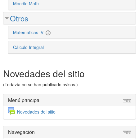
Moodle Math
Otros
Matemáticas IV
Cálculo Integral
Omitir
Novedades del sitio
novedades
del
sitio
(Todavía no se han publicado avisos.)
Omitir
Menú principal
Menú
principal
F
Novedades del sitio
o
r
Omitir
o
Navegación
Navegación