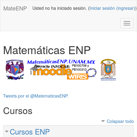
Saltar
MateENP
Usted no ha iniciado sesión. (
Iniciar sesión (ingresar)
)
al
contenido
principal
Alter
Matemáticas ENP
Tweets por el @MatematicasENP.
Omitir
Cursos
cursos
Colapsar todo
Cursos ENP